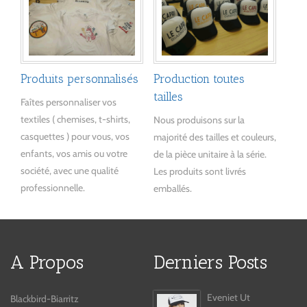
Produits personnalisés
Production toutes
tailles
Faîtes personnaliser vos
textiles ( chemises, t-shirts,
Nous produisons sur la
casquettes ) pour vous, vos
majorité des tailles et couleurs,
enfants, vos amis ou votre
de la pièce unitaire à la série.
société, avec une qualité
Les produits sont livrés
professionnelle.
emballés.
A Propos
Derniers Posts
Eveniet Ut
Blackbird-Biarritz