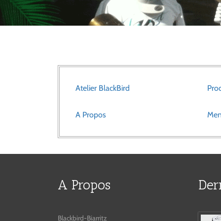
Atelier BlackBird
Prod
A Propos
Men
A Propos
Der
Blackbird-Biarritz