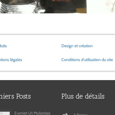
uits
Design et création
tions légales
Conditions d'utilisation du site
niers Posts
Plus de détails
Eveniet Ut Molestiae
A Propos